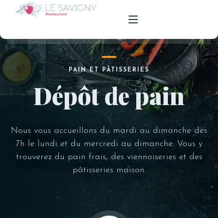
ACCUEIL
PAIN ET PÂTISSERIES
Dépôt de pain
NOTRE RESTAURANT
NOS MENUS
Nous vous accueillons du mardi au dimanche dès
TRAITEUR
7h le lundi et du mercredi au dimanche. Vous y
DÉPÔT DE PAIN
trouverez du pain frais, des viennoiseries et des
pâtisseries maison.
CONTACT