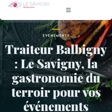
ACCUEIL
ÉVÈNEMENTS
Traiteur Balbigny
NOTRE RESTAURANT
NOS MENUS
: Le Savigny, la
TRAITEUR
gastronomie du
DÉPÔT DE PAIN
terroir pour vos
CONTACT
événements