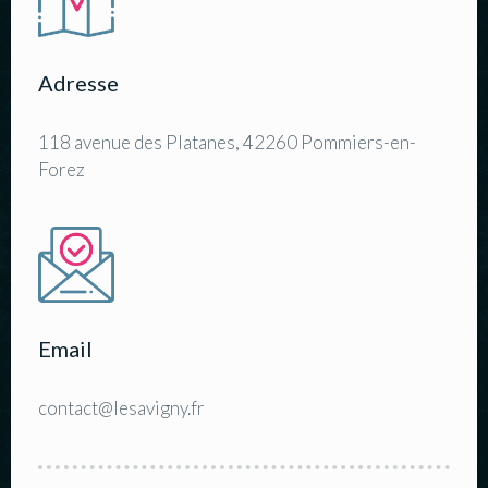
Adresse
118 avenue des Platanes, 42260 Pommiers-en-
Forez
Email
contact@lesavigny.fr