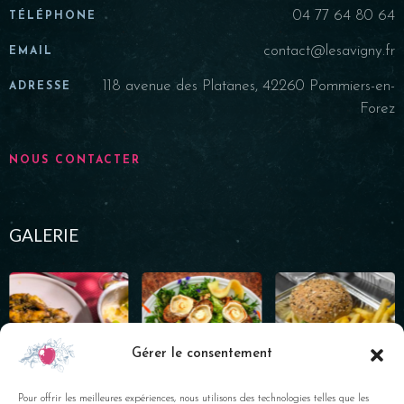
04 77 64 80 64
TÉLÉPHONE
contact@lesavigny.fr
EMAIL
118 avenue des Platanes, 42260 Pommiers-en-
ADRESSE
Forez
NOUS CONTACTER
GALERIE
Gérer le consentement
Pour offrir les meilleures expériences, nous utilisons des technologies telles que les